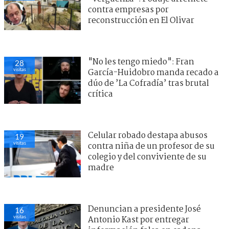
contra empresas por
reconstrucción en El Olivar
"No les tengo miedo": Fran
28
visitas
García-Huidobro manda recado a
dúo de ’La Cofradía’ tras brutal
crítica
Celular robado destapa abusos
19
visitas
contra niña de un profesor de su
colegio y del conviviente de su
madre
Denuncian a presidente José
16
visitas
Antonio Kast por entregar