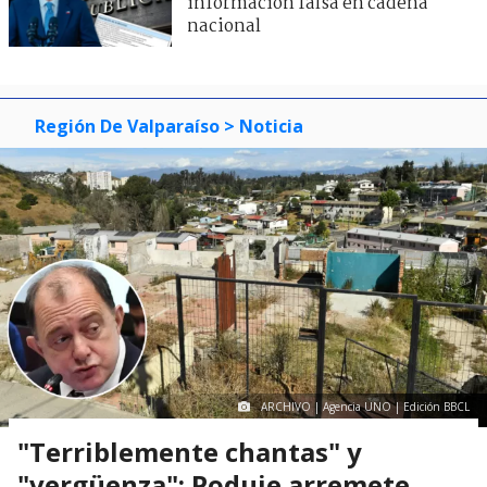
información falsa en cadena
nacional
Región De Valparaíso
> Noticia
ARCHIVO | Agencia UNO | Edición BBCL
"Terriblemente chantas" y
"vergüenza": Poduje arremete