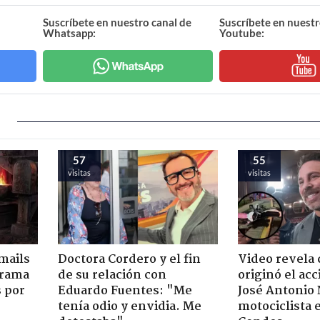
Suscríbete en nuestro canal de
Suscríbete en nuestr
Whatsapp:
Youtube:
57
55
visitas
visitas
mails
Doctora Cordero y el fin
Video revela
 trama
de su relación con
originó el ac
s por
Eduardo Fuentes: "Me
José Antonio
tenía odio y envidia. Me
motociclista 