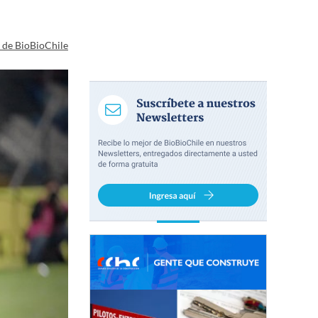
a de BioBioChile