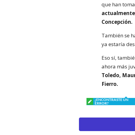
que han tomad
actualmente 
Concepción.
También se ha
ya estaría de
Eso sí, tambié
ahora más juv
Toledo, Maur
Fierro.
¿ENCONTRASTE UN
ERROR?