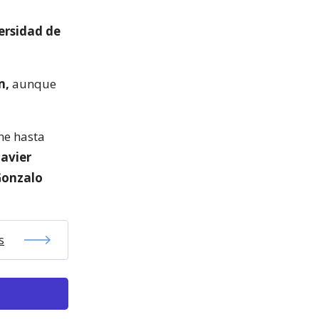
ersidad de
m,
aunque
ene hasta
Javier
Gonzalo
s