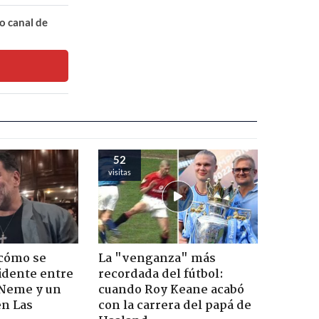
o canal de
52
visitas
 cómo se
La "venganza" más
cidente entre
recordada del fútbol:
 Neme y un
cuando Roy Keane acabó
en Las
con la carrera del papá de