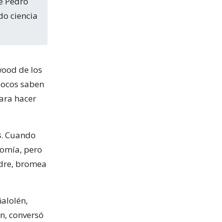
do ciencia
wood de los
pocos saben
para hacer
s
. Cuando
nomía, pero
adre, bromea
ñalolén,
n, conversó