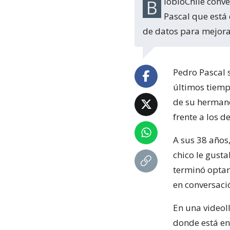
BiobioChile conversó con Nicolás Balmaceda Pascal, el hermano médico de Pedro
Pascal que está 
de datos para mejora
Pedro Pascal 
últimos tiemp
de su herma
frente a los d
A sus 38 años
chico le gusta
terminó optan
en conversaci
En una video
donde está en