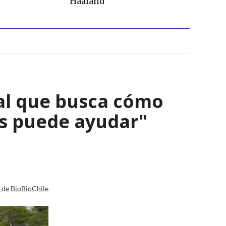
Haaland
al que busca cómo
nos puede ayudar"
a de BioBioChile