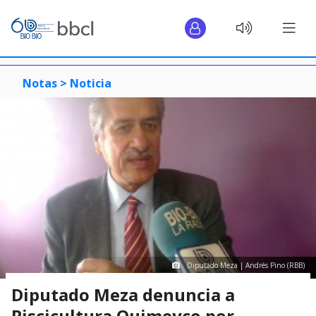
Notas >
Noticia
Diputado Meza | Andrés Pino (RBB)
Diputado Meza denuncia a
Piscicultura Quimeyco por