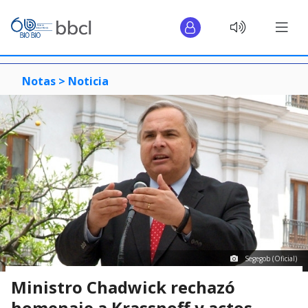
Notas >
Noticia
Segegob (Oficial)
Ministro Chadwick rechazó
homenaje a Krassnoff y actos