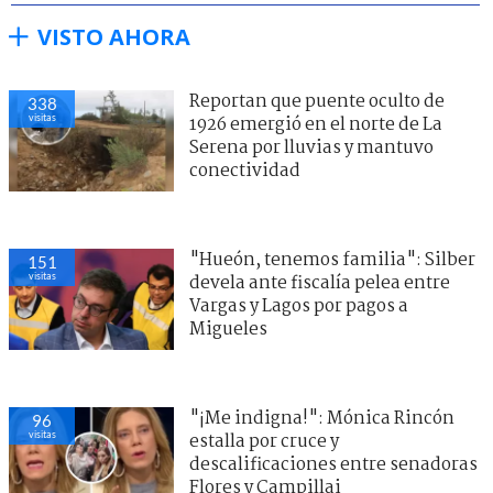
VISTO AHORA
Reportan que puente oculto de
338
visitas
1926 emergió en el norte de La
Serena por lluvias y mantuvo
conectividad
"Hueón, tenemos familia": Silber
151
visitas
devela ante fiscalía pelea entre
Vargas y Lagos por pagos a
Migueles
"¡Me indigna!": Mónica Rincón
96
visitas
estalla por cruce y
descalificaciones entre senadoras
Flores y Campillai