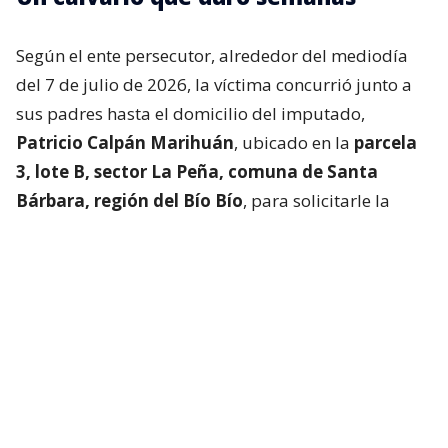
Según el ente persecutor, alrededor del mediodía
del 7 de julio de 2026, la víctima concurrió junto a
sus padres hasta el domicilio del imputado,
Patricio Calpán Marihuán
, ubicado en la
parcela
3, lote B, sector La Peña, comuna de Santa
Bárbara, región del Bío Bío
, para solicitarle la
devolución de una motosierra que le habían
prestado.
El imputado aceptó entregar la especie,
bajo la
condición de que la víctima se quedara a
conversar a solas con él.
Lo que fue aceptado por
la joven.
Tras entregar la motosierra a los padres, el