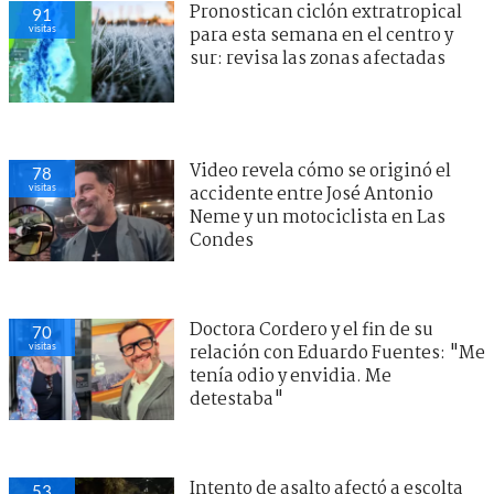
Pronostican ciclón extratropical
91
visitas
para esta semana en el centro y
sur: revisa las zonas afectadas
Video revela cómo se originó el
78
visitas
accidente entre José Antonio
Neme y un motociclista en Las
Condes
Doctora Cordero y el fin de su
70
visitas
relación con Eduardo Fuentes: "Me
tenía odio y envidia. Me
detestaba"
Intento de asalto afectó a escolta
53