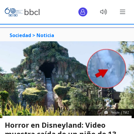
Sociedad >
Noticia
People | TMZ
Horror en Disneyland: Video
muestra caída de un niño de 13