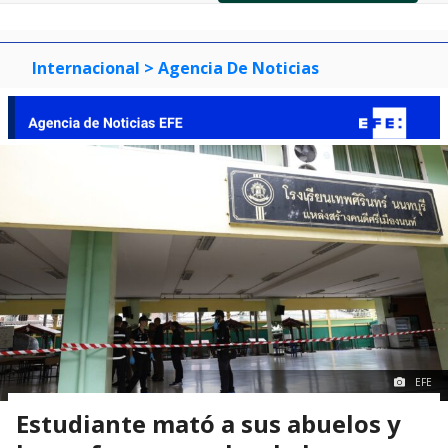
of
0
1
2
3
Internacional
> Agencia De Noticias
EFE
Estudiante mató a sus abuelos y