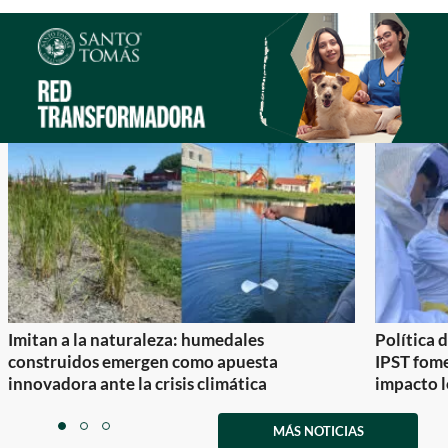
Imitan a la naturaleza: humedales
Política 
construidos emergen como apuesta
IPST fom
innovadora ante la crisis climática
impacto l
Item
1
MÁS NOTICIAS
item
item
item