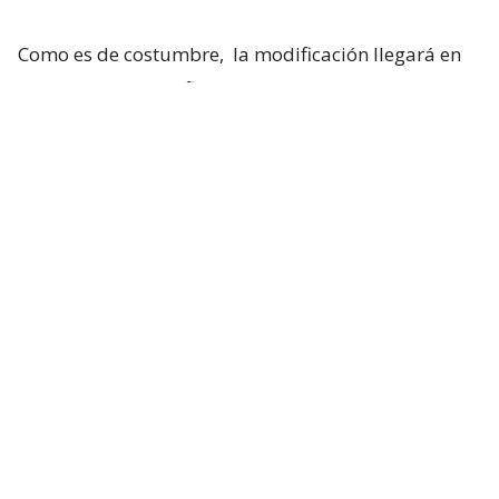
Como es de costumbre,
la modificación llegará en
septiembre, específicamente el día 5
. El
mencionado decreto indica lo siguiente:
“
A contar de las 24 horas del primer
sábado del mes de septiembre de 2026
y
hasta las 24 horas del primer sábado del
mes de abril de 2027,
se adelantará la
hora oficial en 60 minutos
“.
Es así que, cuando el reloj pase de las 23:59 horas,