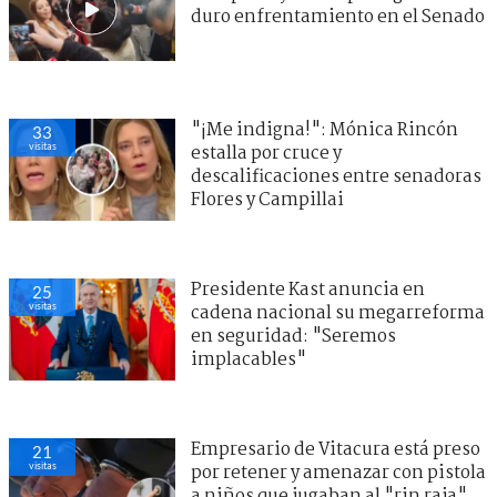
duro enfrentamiento en el Senado
"¡Me indigna!": Mónica Rincón
33
visitas
estalla por cruce y
descalificaciones entre senadoras
Flores y Campillai
Presidente Kast anuncia en
25
visitas
cadena nacional su megarreforma
en seguridad: "Seremos
implacables"
Empresario de Vitacura está preso
21
visitas
por retener y amenazar con pistola
a niños que jugaban al "rin raja"