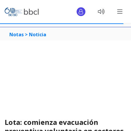
Notas >
Noticia
Lota: comienza evacuación
preventiva voluntaria en sectores