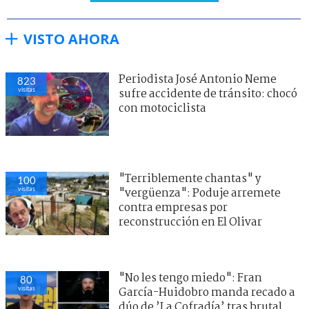
VISTO AHORA
Periodista José Antonio Neme
823
visitas
sufre accidente de tránsito: chocó
con motociclista
"Terriblemente chantas" y
100
visitas
"vergüenza": Poduje arremete
contra empresas por
reconstrucción en El Olivar
"No les tengo miedo": Fran
80
visitas
García-Huidobro manda recado a
dúo de ’La Cofradía’ tras brutal