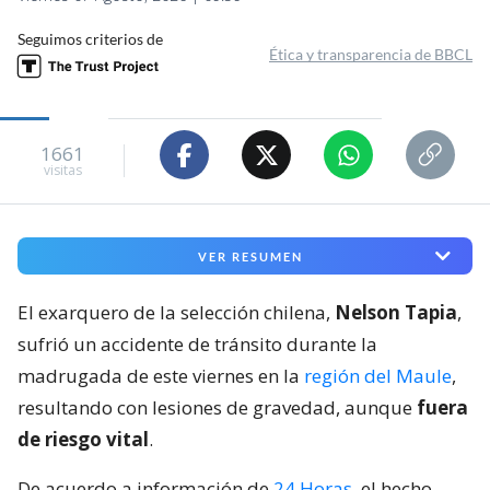
Seguimos criterios de
Ética y transparencia de BBCL
1661
visitas
VER RESUMEN
El exarquero de la selección chilena,
Nelson Tapia
,
sufrió un accidente de tránsito durante la
madrugada de este viernes en la
región del Maule
,
resultando con lesiones de gravedad, aunque
fuera
de riesgo vital
.
De acuerdo a información de
24 Horas
, el hecho