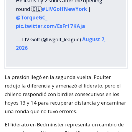
He leads by 2 shots after the opening
round 🇨🇱
#LIVGolfNewYork
|
@TorqueGC_
pic.twitter.com/EsFr17KAja
— LIV Golf (@livgolf_league)
August 7,
2026
La presión llegó en la segunda vuelta. Poulter
redujo la diferencia y amenazó el liderato, pero el
chileno respondió con birdies consecutivos en los
hoyos 13 y 14 para recuperar distancia y encaminar
una ronda que no tuvo errores.
El liderato en Bedminster representa un cambio de