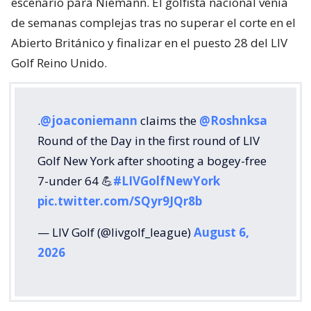
escenario para Niemann. El golfista nacional venía
de semanas complejas tras no superar el corte en el
Abierto Británico y finalizar en el puesto 28 del LIV
Golf Reino Unido.
.
@joaconiemann
claims the
@Roshnksa
Round of the Day in the first round of LIV
Golf New York after shooting a bogey-free
7-under 64 💪
#LIVGolfNewYork
pic.twitter.com/SQyr9JQr8b
— LIV Golf (@livgolf_league)
August 6,
2026