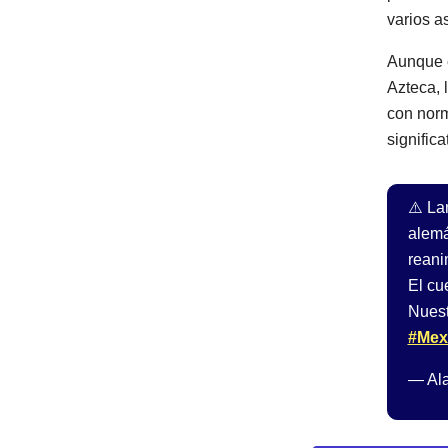
varios a
Aunque e
Azteca, 
con norm
significa
⚠️ La
alemá
reani
El cu
Nuest
#Mex
— Ala