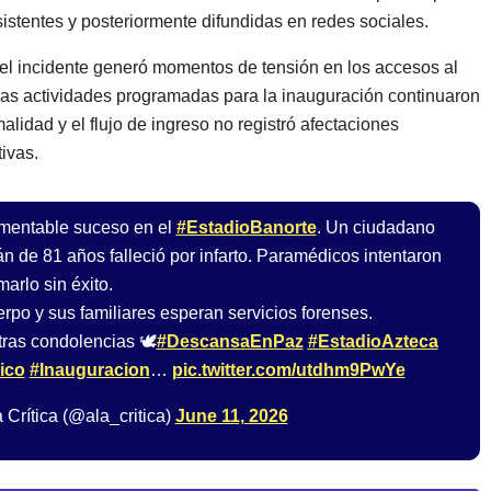
sistentes y posteriormente difundidas en redes sociales.
l incidente generó momentos de tensión en los accesos al
las actividades programadas para la inauguración continuaron
alidad y el flujo de ingreso no registró afectaciones
tivas.
mentable suceso en el
#EstadioBanorte
. Un ciudadano
n de 81 años falleció por infarto. Paramédicos intentaron
marlo sin éxito.
erpo y sus familiares esperan servicios forenses.
ras condolencias 🕊️
#DescansaEnPaz
#EstadioAzteca
ico
#Inauguracion
…
pic.twitter.com/utdhm9PwYe
 Crítica (@ala_critica)
June 11, 2026