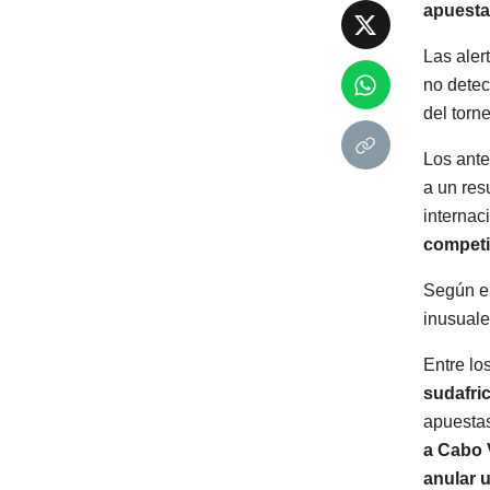
apuesta
Las aler
no detec
del torne
Los ante
a un res
internac
competi
Según el
inusuale
Entre lo
sudafri
apuestas
a Cabo 
anular u