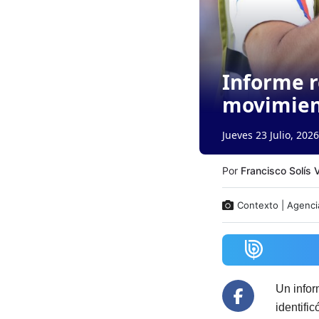
Informe r
movimien
Jueves 23 Julio, 2026
Por
Francisco Solís 
Contexto | Agenci
Un infor
identific