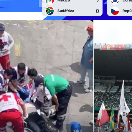
2
México
Corea
0
Sudáfrica
Repú