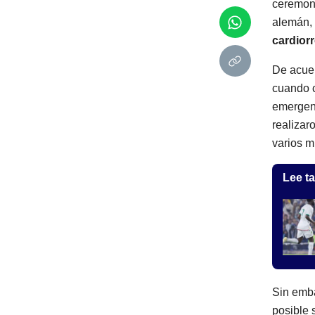
ceremoni
alemán, 
cardiorr
De acuer
cuando c
emergenc
realizar
varios m
Lee ta
Sin emba
posible 