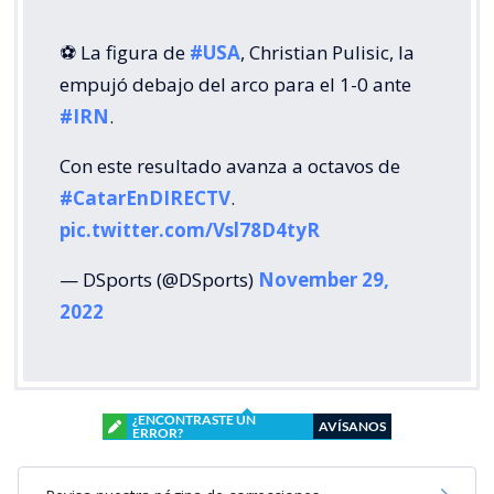
⚽️ La figura de
#USA
, Christian Pulisic, la
empujó debajo del arco para el 1-0 ante
#IRN
.
Con este resultado avanza a octavos de
#CatarEnDIRECTV
.
pic.twitter.com/Vsl78D4tyR
— DSports (@DSports)
November 29,
2022
¿ENCONTRASTE UN
AVÍSANOS
ERROR?