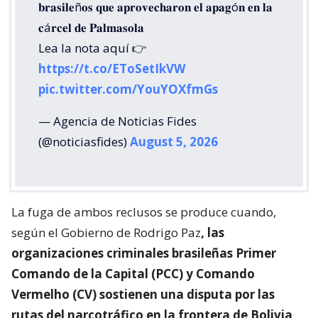
𝐛𝐫𝐚𝐬𝐢𝐥𝐞ñ𝐨𝐬 𝐪𝐮𝐞 𝐚𝐩𝐫𝐨𝐯𝐞𝐜𝐡𝐚𝐫𝐨𝐧 𝐞𝐥 𝐚𝐩𝐚𝐠ó𝐧 𝐞𝐧 𝐥𝐚
𝐜á𝐫𝐜𝐞𝐥 𝐝𝐞 𝐏𝐚𝐥𝐦𝐚𝐬𝐨𝐥𝐚
Lea la nota aquí 👉
https://t.co/EToSetIkVW
pic.twitter.com/YouYOXfmGs
— Agencia de Noticias Fides
(@noticiasfides)
August 5, 2026
La fuga de ambos reclusos se produce cuando,
según el Gobierno de Rodrigo Paz
, las
organizaciones criminales brasileñas Primer
Comando de la Capital (PCC) y Comando
Vermelho (CV) sostienen una disputa por las
rutas del narcotráfico en la frontera de Bolivia