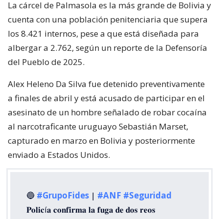
La cárcel de Palmasola es la más grande de Bolivia y
cuenta con una población penitenciaria que supera
los 8.421 internos, pese a que está diseñada para
albergar a 2.762, según un reporte de la Defensoría
del Pueblo de 2025.
Alex Heleno Da Silva fue detenido preventivamente
a finales de abril y está acusado de participar en el
asesinato de un hombre señalado de robar cocaína
al narcotraficante uruguayo Sebastián Marset,
capturado en marzo en Bolivia y posteriormente
enviado a Estados Unidos.
🔵
#GrupoFides
|
#ANF
#Seguridad
𝐏𝐨𝐥𝐢𝐜í𝐚 𝐜𝐨𝐧𝐟𝐢𝐫𝐦𝐚 𝐥𝐚 𝐟𝐮𝐠𝐚 𝐝𝐞 𝐝𝐨𝐬 𝐫𝐞𝐨𝐬