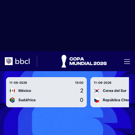
11-06-2026
15:00
11-06-2026
2
México
Corea del Sur
0
Sudáfrica
República Checa