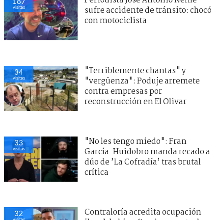
Periodista José Antonio Neme
187
visitas
sufre accidente de tránsito: chocó
con motociclista
"Terriblemente chantas" y
34
visitas
"vergüenza": Poduje arremete
contra empresas por
reconstrucción en El Olivar
"No les tengo miedo": Fran
33
visitas
García-Huidobro manda recado a
dúo de ’La Cofradía’ tras brutal
crítica
Contraloría acredita ocupación
32
visitas