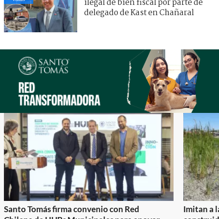
ilegal de bien fiscal por parte de
delegado de Kast en Chañaral
Santo Tomás firma convenio con Red
Imitan a 