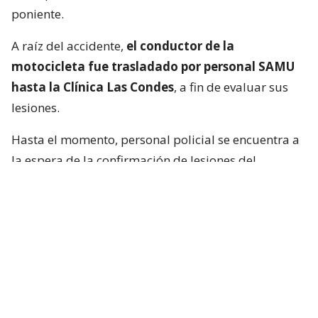
poniente.
A raíz del accidente,
el conductor de la
motocicleta fue trasladado por personal SAMU
hasta la Clínica Las Condes
, a fin de evaluar sus
lesiones.
Hasta el momento, personal policial se encuentra a
la espera de la confirmación de lesiones del
conductor de la motocicleta, así como las
instrucciones de fiscalía.
Francisca García-Huidobro habló con
el periodista
En medio del programa de Chilevisión,
Francisca
García-Huidobro mencionó que habló