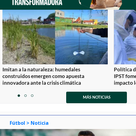
Imitan a la naturaleza: humedales
Política 
construidos emergen como apuesta
IPST fom
innovadora ante la crisis climática
impacto l
Item
1
MÁS NOTICIAS
item
item
item
of
0
1
2
3
Fútbol
> Noticia