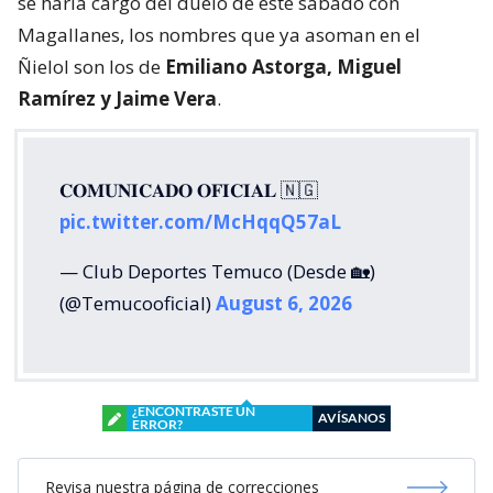
se haría cargo del duelo de este sábado con
Magallanes, los nombres que ya asoman en el
Ñielol son los de
Emiliano Astorga, Miguel
Ramírez y Jaime Vera
.
𝐂𝐎𝐌𝐔𝐍𝐈𝐂𝐀𝐃𝐎 𝐎𝐅𝐈𝐂𝐈𝐀𝐋 🇳🇬
pic.twitter.com/McHqqQ57aL
— Club Deportes Temuco (Desde 🏡)
(@Temucooficial)
August 6, 2026
¿ENCONTRASTE UN
AVÍSANOS
ERROR?
Revisa nuestra página de correcciones