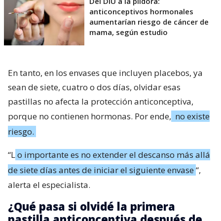
Del DIU a la píldora:
anticonceptivos hormonales
aumentarían riesgo de cáncer de
mama, según estudio
En tanto, en los envases que incluyen placebos, ya
sean de siete, cuatro o dos días, olvidar esas
pastillas no afecta la protección anticonceptiva,
porque no contienen hormonas. Por ende,
no existe
riesgo.
“L
o importante es no extender el descanso más allá
de siete días antes de iniciar el siguiente envase
“,
alerta el especialista.
¿Qué pasa si olvidé la primera
pastilla anticonceptiva después de