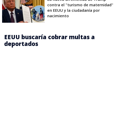
contra el "turismo de maternidad"
en EEUU y la ciudadanía por
nacimiento
EEUU buscaría cobrar multas a
deportados
“El contratista deberá ser una empresa registrada
en Estados Unidos que pueda proporcionar
servicios mejorados de localización de deudores en,
como mínimo, México, Honduras y Guatemala”,
señala el documento.
Una vez localizada la persona, la empresa deberá
comunicarle cuánto debe y facilitar el pago completo de