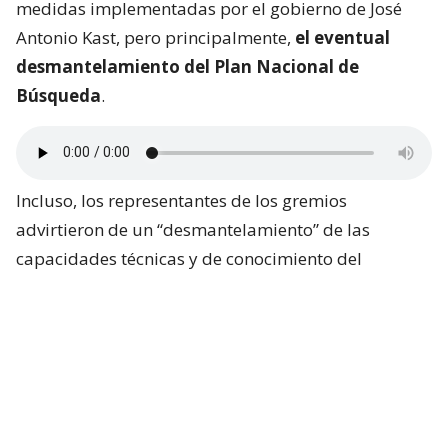
medidas implementadas por el gobierno de José
Antonio Kast, pero principalmente,
el eventual
desmantelamiento del Plan Nacional de
Búsqueda
.
Incluso, los representantes de los gremios
advirtieron de un “desmantelamiento” de las
capacidades técnicas y de conocimiento del
gobierno chileno ante la Corte.
Algunos de los datos expuestos tienen relación con
el recorte de
652 millones de pesos
que sufrió el
Instituto Nacional de Estadísticas.
El presidente de ANEF, José Pérez, aseguró que