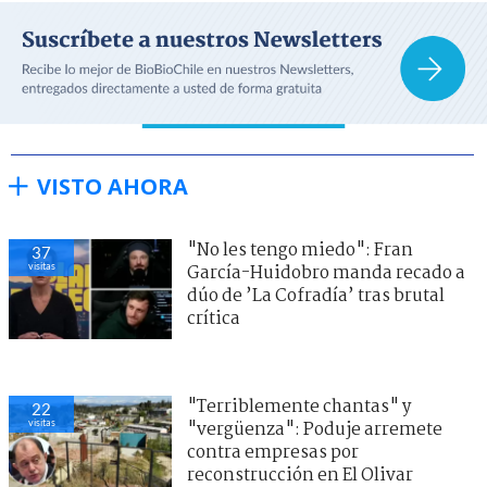
VISTO AHORA
"No les tengo miedo": Fran
37
visitas
García-Huidobro manda recado a
dúo de ’La Cofradía’ tras brutal
crítica
"Terriblemente chantas" y
22
visitas
"vergüenza": Poduje arremete
contra empresas por
reconstrucción en El Olivar