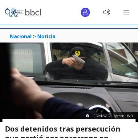
Nacional >
Noticia
CONTEXTO | Agencia UNO
Dos detenidos tras persecución
que partió por encerrona en