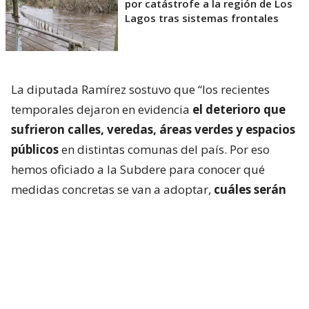
por catástrofe a la región de Los
Lagos tras sistemas frontales
La diputada Ramírez sostuvo que “los recientes
temporales dejaron en evidencia
el deterioro que
sufrieron calles, veredas, áreas verdes y espacios
públicos
en distintas comunas del país. Por eso
hemos oficiado a la Subdere para conocer qué
medidas concretas se van a adoptar,
cuáles serán
los recursos disponibles y cómo se priorizará
la
recuperación de la infraestructura dañada. La
seguridad de las personas no puede seguir
esperando”.
En detalle, se solicita también saber si se levantará