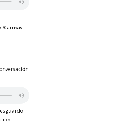
n 3 armas
conversación
 resguardo
ación