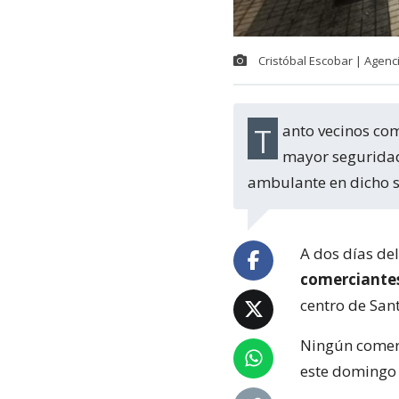
Cristóbal Escobar | Agen
Tanto vecinos como locatarios valoraron la presencia policial y la sensación de
mayor seguridad 
ambulante en dicho s
A dos días de
comerciantes
centro de Sant
Ningún comerc
este domingo 