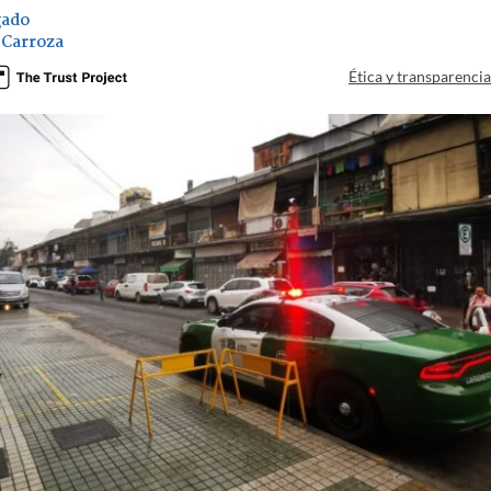
gado
 Carroza
Ética y transparenci