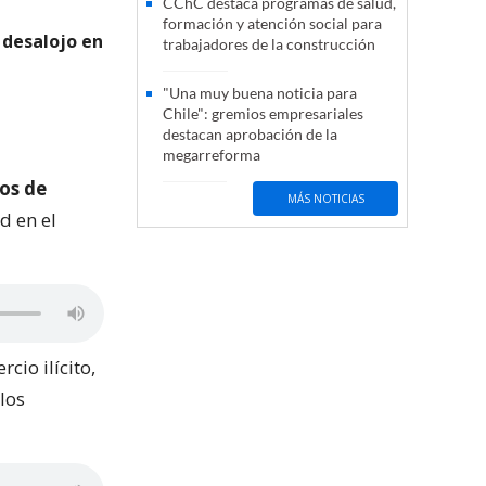
CChC destaca programas de salud,
formación y atención social para
 desalojo en
trabajadores de la construcción
"Una muy buena noticia para
Chile": gremios empresariales
destacan aprobación de la
megarreforma
os de
MÁS NOTICIAS
d en el
cio ilícito,
 los