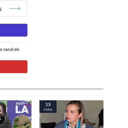
s
o canal de
13
visitas