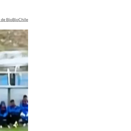
a de BioBioChile