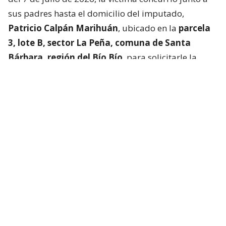
sus padres hasta el domicilio del imputado,
Patricio Calpán Marihuán
, ubicado en la
parcela
3, lote B, sector La Peña, comuna de Santa
Bárbara, región del Bío Bío
, para solicitarle la
devolución de una motosierra que le habían
prestado.
El imputado aceptó entregar la especie,
bajo la
condición de que la víctima se quedara a
conversar a solas con él.
Lo que fue aceptado por
la joven.
Tras entregar la motosierra a los padres, el
imputado procedió a
suministrar drogas a la
víctima para retenerla en contra de su voluntad.