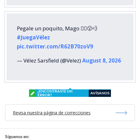
Pegale un poquito, Mago 🧙‍♂️😮‍💨
#JuegaVélez
pic.twitter.com/R62B70zoV9
— Vélez Sarsfield (@Velez)
August 8, 2026
¿ENCONTRASTE UN
AVÍSANOS
ERROR?
Revisa nuestra página de correcciones
Síguenos en: