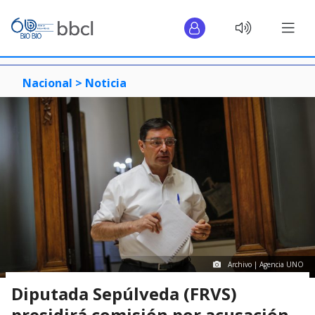
Nacional >
Noticia
Archivo | Agencia UNO
Diputada Sepúlveda (FRVS)
presidirá comisión por acusación