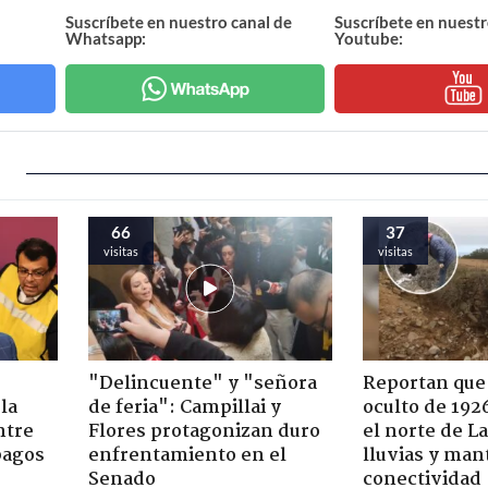
Suscríbete en nuestro canal de
Suscríbete en nuestr
Whatsapp:
Youtube:
66
37
visitas
visitas
"Delincuente" y "señora
Reportan que
la
de feria": Campillai y
oculto de 192
ntre
Flores protagonizan duro
el norte de L
pagos
enfrentamiento en el
lluvias y man
Senado
conectividad