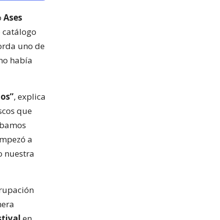
o
Ases
o catálogo
orda uno de
 no había
ños”
, explica
iscos que
hábamos
empezó a
o nuestra
grupación
mera
stival
en