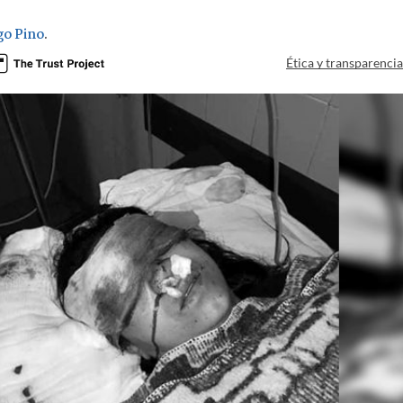
go Pino
.
Ética y transparenci