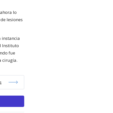
 ahora lo
 de lesiones
a instancia
 Instituto
ando fue
 cirugía.
s