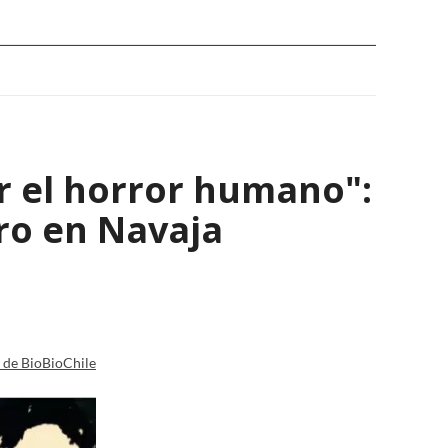
r el horror humano":
ro en Navaja
a de BioBioChile