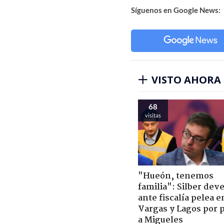
Síguenos en Google News:
VISTO AHORA
68
visitas
"Hueón, tenemos
familia": Silber deve
ante fiscalía pelea e
Vargas y Lagos por 
a Migueles