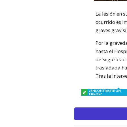
La lesión en s
ocurrido es in
graves gravís
Por la graveda
hasta el Hospi
de Seguridad 
trasladada ha
Tras la interv
¿ENCONTRASTE UN
ERROR?