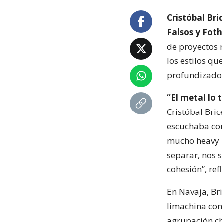
Cristóbal Bri
Falsos y Fot
de proyectos 
los estilos q
profundizado 
“El metal lo 
Cristóbal Bri
escuchaba co
mucho heavy m
separar, nos 
cohesión”, ref
En Navaja, Br
limachina con
agrupación ch