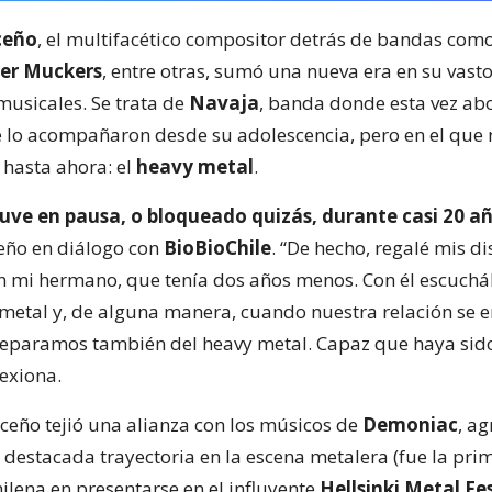
ceño
, el multifacético compositor detrás de bandas com
her Muckers
, entre otras, sumó una nueva era en su vast
musicales. Se trata de
Navaja
, banda donde esta vez ab
ue lo acompañaron desde su adolescencia, pero en el que
hasta ahora: el
heavy metal
.
tuve en pausa, o bloqueado quizás, durante casi 20 a
ceño en diálogo con
BioBioChile
. “De hecho, regalé mis d
n mi hermano, que tenía dos años menos. Con él escuc
etal y, de alguna manera, cuando nuestra relación se 
separamos también del heavy metal. Capaz que haya sid
lexiona.
iceño tejió una alianza con los músicos de
Demoniac
, a
 destacada trayectoria en la escena metalera (fue la pri
ilena en presentarse en el influyente
Hellsinki Metal Fe