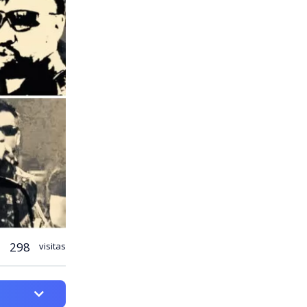
298
visitas