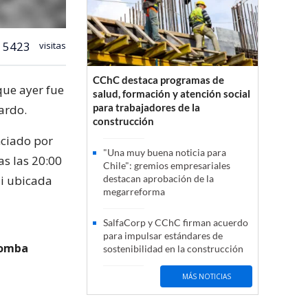
5423
visitas
CChC destaca programas de
que ayer fue
salud, formación y atención social
para trabajadores de la
ardo.
construcción
nciado por
"Una muy buena noticia para
s las 20:00
Chile": gremios empresariales
ii ubicada
destacan aprobación de la
megarreforma
SalfaCorp y CChC firman acuerdo
para impulsar estándares de
 bomba
sostenibilidad en la construcción
MÁS NOTICIAS