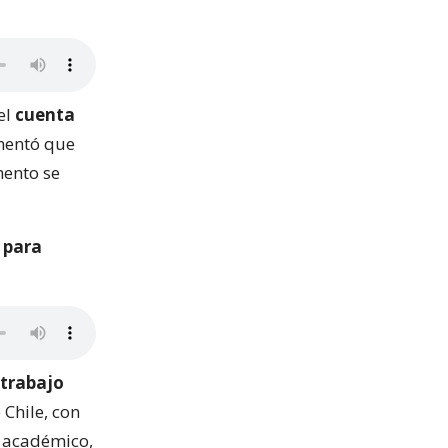
el
cuenta
mentó que
mento se
 para
 trabajo
 Chile, con
e académico,