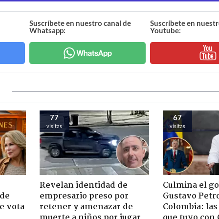
Suscríbete en nuestro canal de
Suscríbete en nuestr
Whatsapp:
Youtube:
77
67
visitas
visitas
Revelan identidad de
Culmina el g
 de
empresario preso por
Gustavo Petr
e vota
retener y amenazar de
Colombia: las
-
muerte a niños por jugar
que tuvo con 