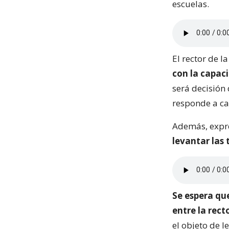
escuelas.
El rector de l
con la capaci
será decisión
responde a ca
Además, expre
levantar las 
Se espera qu
entre la rect
el objeto de 