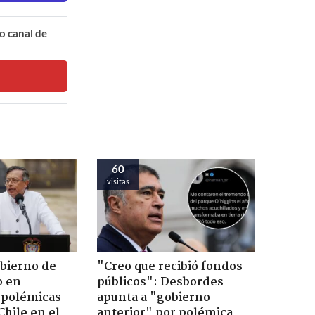
o canal de
60
visitas
obierno de
"Creo que recibió fondos
o en
públicos": Desbordes
 polémicas
apunta a "gobierno
Chile en el
anterior" por polémica