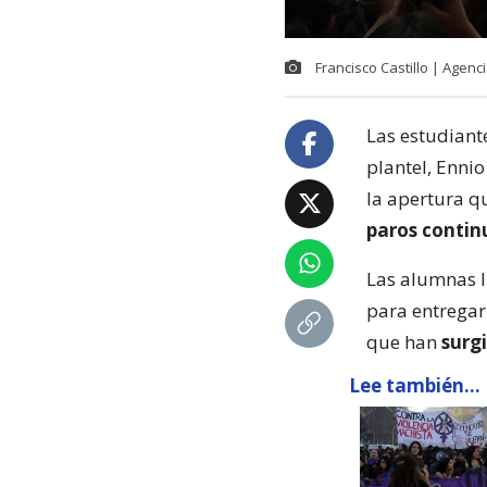
Francisco Castillo | Agenc
Las estudiante
plantel, Ennio
la apertura q
paros contin
Las alumnas l
para entregar 
que han
surgi
Lee también...