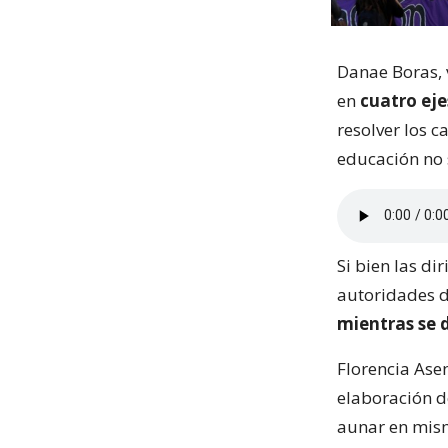
Danae Boras, 
en
cuatro ej
resolver los 
educación no 
Si bien las di
autoridades d
mientras se 
Florencia Ase
elaboración de
aunar en mism