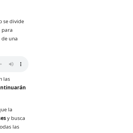
 se divide
s para
s de una
n las
ontinuarán
que la
ses
y busca
odas las