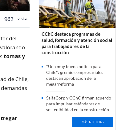
962
visitas
CChC destaca programas de
tor del
salud, formación y atención social
para trabajadores de la
 valorando
construcción
as
tomas y
"Una muy buena noticia para
Chile": gremios empresariales
ad de Chile,
destacan aprobación de la
megarreforma
las demandas
SalfaCorp y CChC firman acuerdo
para impulsar estándares de
sostenibilidad en la construcción
ntregar
MÁS NOTICIAS