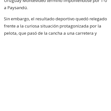
Uruguay Montevideo terminó imponiéndose por 1-0
a Paysandú.
Sin embargo, el resultado deportivo quedó relegado
frente a la curiosa situación protagonizada por la
pelota, que pasó de la cancha a una carretera y
terminó vinculada con un accidente fuera del
Parque ANCAP.
Cabe señalar que, de acuerdo a diversos reportes, se
informó que no hubo ningún lesionado por este
accidente. Lo único que sucedió es que se generó
mucho tránsito por algunos minutos.
En Uruguay, estaban jugando un partido
La pelota se fue a la calle