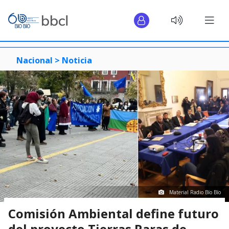
Nacional >
Noticia
Material Radio Bío Bío
Comisión Ambiental define futuro
del proyecto Tierras Raras de