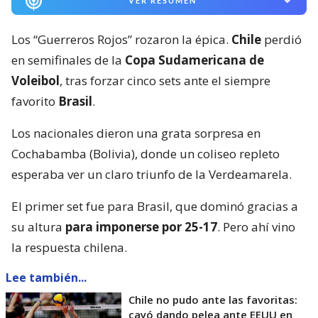
VER RESUMEN
Los “Guerreros Rojos” rozaron la épica.
Chile
perdió
en semifinales de la
Copa Sudamericana de
Voleibol
, tras forzar cinco sets ante el siempre
favorito
Brasil
.
Los nacionales dieron una grata sorpresa en
Cochabamba (Bolivia), donde un coliseo repleto
esperaba ver un claro triunfo de la Verdeamarela.
El primer set fue para Brasil, que dominó gracias a
su altura
para imponerse por 25-17
. Pero ahí vino
la respuesta chilena.
Lee también...
Chile no pudo ante las favoritas:
cayó dando pelea ante EEUU en