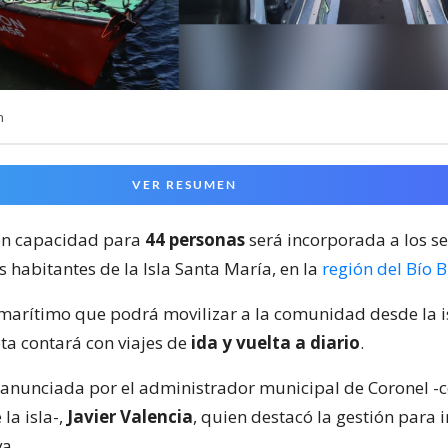
n
VER RESUMEN
on capacidad para
44 personas
será incorporada a los se
s habitantes de la Isla Santa María, en la
región del Bío B
 marítimo que podrá movilizar a la comunidad desde la is
a contará con viajes de
ida y vuelta a diario
.
e anunciada por el administrador municipal de Coronel -
la isla-,
Javier Valencia
, quien destacó la gestión para 
va.