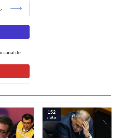
s
o canal de
152
visitas