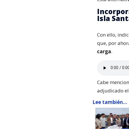
Incorpor
Isla San
Con ello, indi
que, por aho
carga
.
Cabe menciona
adjudicado el
Lee también...