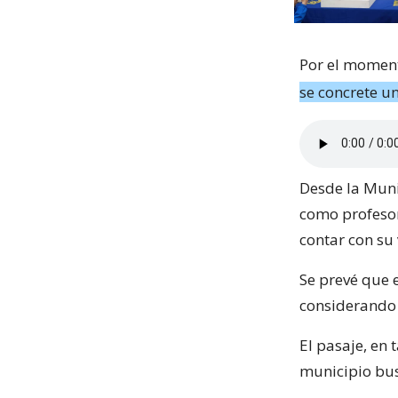
Por el moment
se concrete un
Desde la Muni
como profesor
contar con su 
Se prevé que e
considerando l
El pasaje, en 
municipio bus