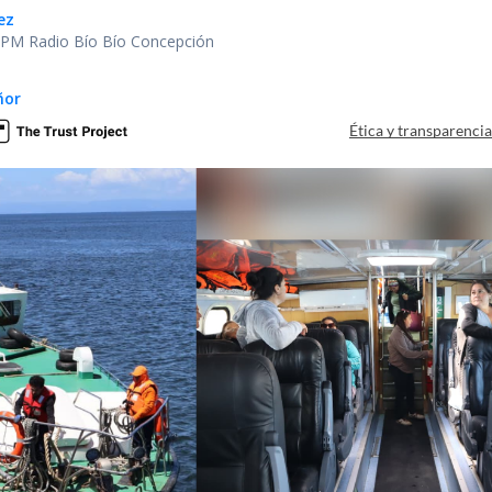
ez
or PM Radio Bío Bío Concepción
ñor
Ética y transparenci