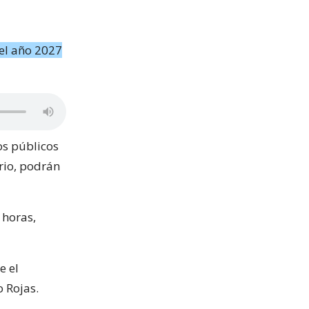
el año 2027
os públicos
rio, podrán
 horas,
e el
 Rojas.