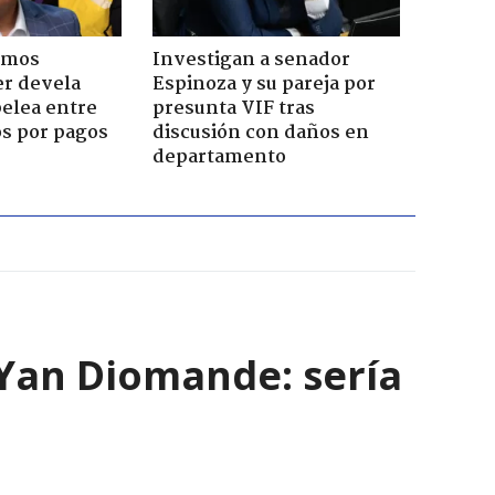
emos
Investigan a senador
er devela
Espinoza y su pareja por
pelea entre
presunta VIF tras
os por pagos
discusión con daños en
departamento
e Yan Diomande: sería