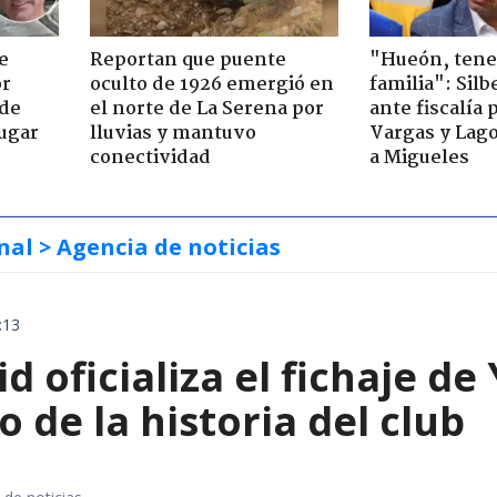
e
Reportan que puente
"Hueón, ten
or
oculto de 1926 emergió en
familia": Silb
 de
el norte de La Serena por
ante fiscalía 
jugar
lluvias y mantuvo
Vargas y Lag
conectividad
a Migueles
nal
> Agencia de noticias
:13
d oficializa el fichaje d
o de la historia del club