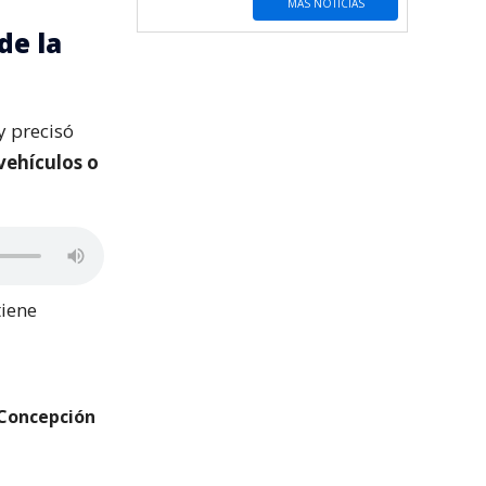
MÁS NOTICIAS
de la
y precisó
 vehículos o
tiene
 Concepción