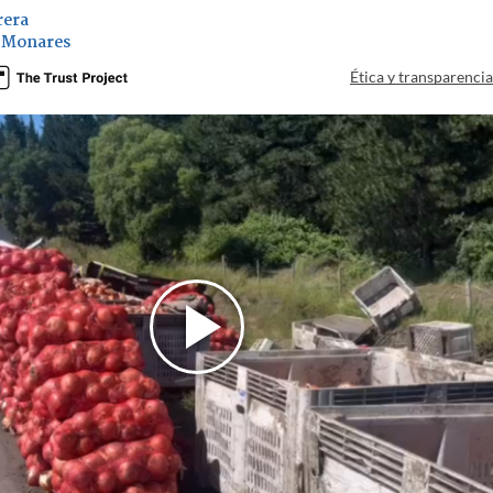
rera
 Monares
Ética y transparenci