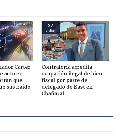
27
visitas
nador Carter
Contraloría acredita
de auto en
ocupación ilegal de bien
ortan que
fiscal por parte de
ue sustraído
delegado de Kast en
Chañaral