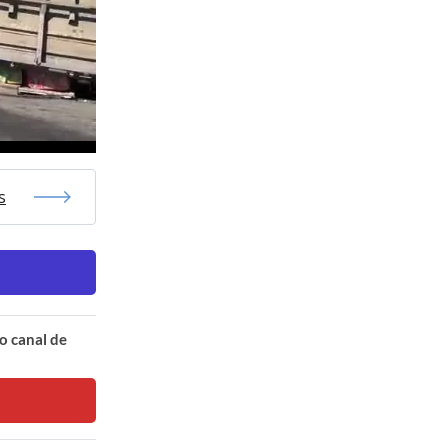
s
o canal de