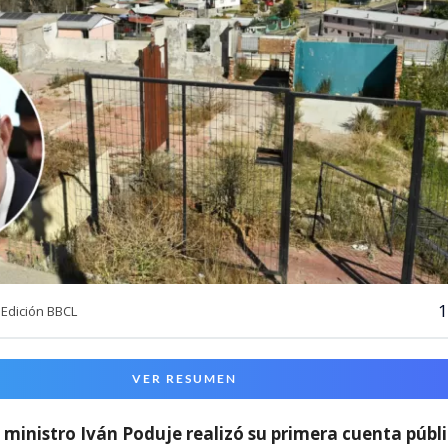
1
Edición BBCL
VER RESUMEN
l
ministro Iván Poduje realizó su primera cuenta públ