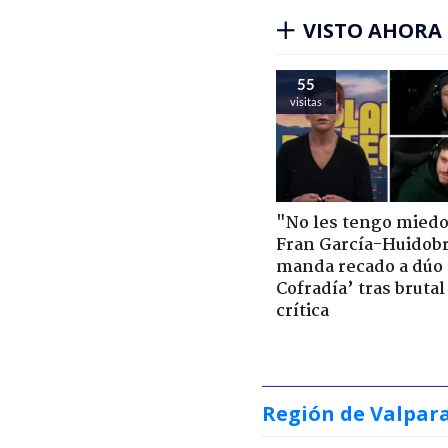
VISTO AHORA
55
visitas
"No les tengo miedo
Fran García-Huidob
manda recado a dúo 
Cofradía’ tras brutal
crítica
Región de Valpar