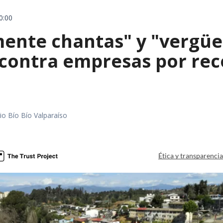
0:00
mente chantas" y "vergüe
contra empresas por reco
io Bío Bío Valparaíso
a
Ética y transparenci