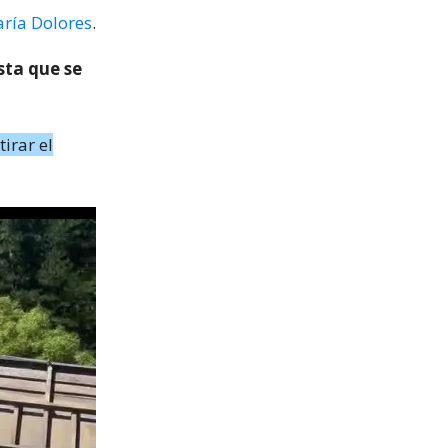
ría Dolores
.
sta que se
tirar el