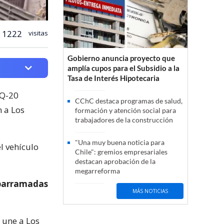
1222
visitas
Gobierno anuncia proyecto que
amplía cupos para el Subsidio a la
Tasa de Interés Hipotecaria
 Q-20
CChC destaca programas de salud,
 a Los
formación y atención social para
trabajadores de la construcción
"Una muy buena noticia para
l vehículo
Chile": gremios empresariales
destacan aprobación de la
megarreforma
parramadas
MÁS NOTICIAS
 une a Los