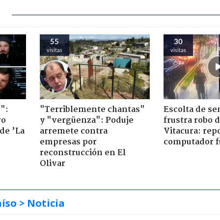
55
30
visitas
visitas
":
"Terriblemente chantas"
Escolta de se
ro
y "vergüenza": Poduje
frustra robo 
de ’La
arremete contra
Vitacura: rep
empresas por
computador f
reconstrucción en El
Olivar
aíso
> Noticia