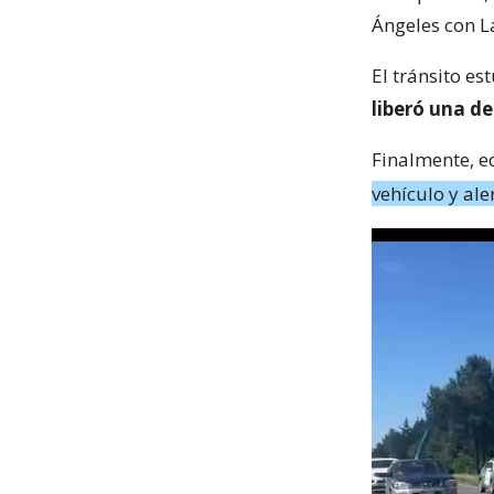
Ángeles con La
El tránsito e
liberó una de
Finalmente, e
vehículo y ale