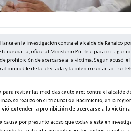
xfuncionaria, ofició al Ministerio Público para indagar u
de prohibición de acercarse a la víctima. Según acusó, el 
l inmueble de la afectada y la intentó contactar por tel
 para revisar las medidas cautelares contra el alcalde d
inao, se realizó en el tribunal de Nacimiento, en la región
lvió extender la prohibición de acercarse a la víctima
na causa por presunto acoso que todavía está en investig
 ha sido formalizada. Sin embargo, los hechos apuntan a