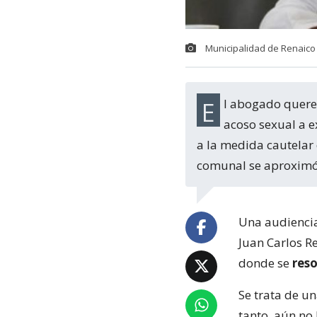
Municipalidad de Renaico
El abogado querellante en la investigación contra el alcalde de Renaico por presunto
acoso sexual a e
a la medida cautelar 
comunal se aproximó a
Una audiencia
Juan Carlos Re
donde se
reso
Se trata de u
tanto, aún no