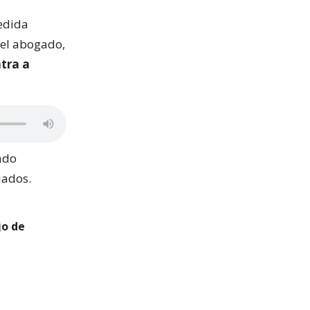
medida
ó el abogado,
ntra a
sado
uados.
jo de
d