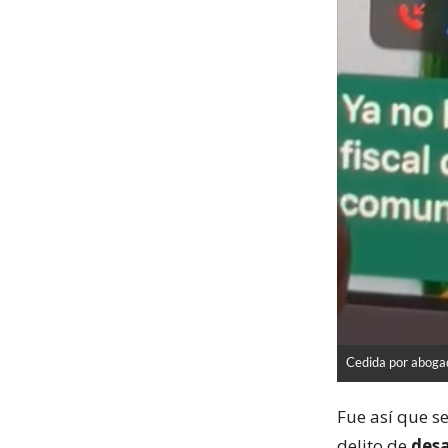
Cedida por aboga
Fue así que se
delito de
desa