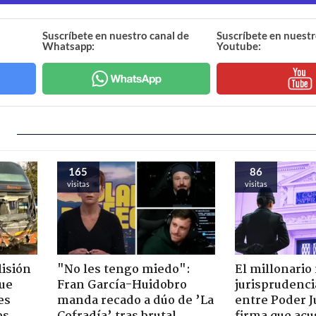
Suscríbete en nuestro canal de
Suscríbete en nuestr
Whatsapp:
Youtube:
165
86
visitas
visitas
lisión
"No les tengo miedo":
El millonario
que
Fran García-Huidobro
jurisprudenci
es
manda recado a dúo de ’La
entre Poder Ju