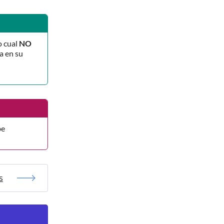
o cual
NO
a en su
be
s