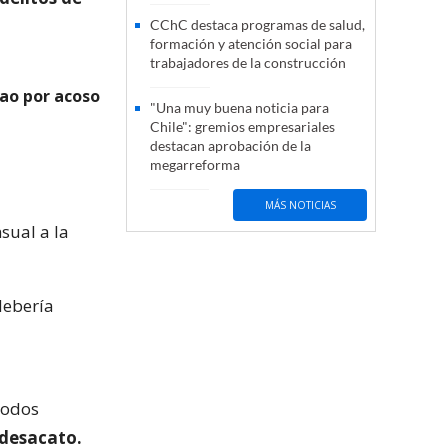
CChC destaca programas de salud,
formación y atención social para
trabajadores de la construcción
nao por acoso
"Una muy buena noticia para
Chile": gremios empresariales
destacan aprobación de la
megarreforma
MÁS NOTICIAS
sual a la
debería
todos
desacato.