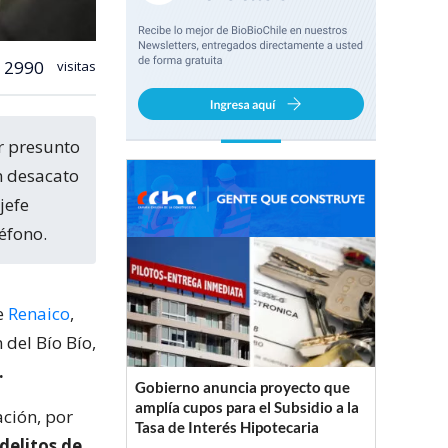
2990
visitas
n desacato
jefe
éfono.
e
Renaico
,
 del Bío Bío,
.
Gobierno anuncia proyecto que
amplía cupos para el Subsidio a la
ación, por
Tasa de Interés Hipotecaria
delitos de