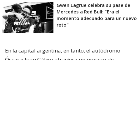
Gwen Lagrue celebra su pase de
Mercedes a Red Bull: "Era el
momento adecuado para un nuevo
reto"
En la capital argentina, en tanto, el autódromo
Óscar y Juan Gálvez atraviesa un proceso de
renovación para recibir
la fecha ya confirmada del
MotoGP en 2027
y a la vez, sueña con recibir otra
vez al Gran Circo en 2028.
Vale recordar que la Fórmula 1
visitó por última
vez el país vecino el 12 de abril de 1998
,
celebrando una icónica carrera que tuvo como
ganador a Michael Schumacher a bordo de su
Ferrari.