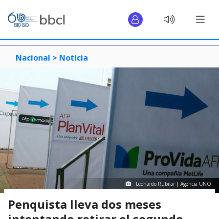
Nacional >
Noticia
Leonardo Rubilar | Agencia UNO
Penquista lleva dos meses
intentando retirar el segundo