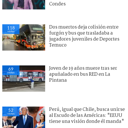
Condes
Dos muertos deja colisión entre
118
visitas
furgón y bus que trasladaba a
jugadores juveniles de Deportes
Temuco
Joven de 19 años muere tras ser
69
visitas
apuñalado en bus RED en La
Pintana
Perú, igual que Chile, busca unirse
52
visitas
al Escudo de las Américas: "EEUU
tiene una visión donde él manda"