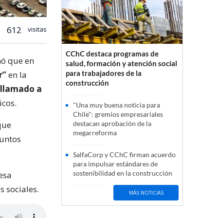
612
visitas
CChC destaca programas de
mó que en
salud, formación y atención social
para trabajadores de la
r”
en la
construcción
llamado a
icos.
"Una muy buena noticia para
Chile": gremios empresariales
que
destacan aprobación de la
megarreforma
puntos
SalfaCorp y CChC firman acuerdo
para impulsar estándares de
sostenibilidad en la construcción
esa
s sociales.
MÁS NOTICIAS