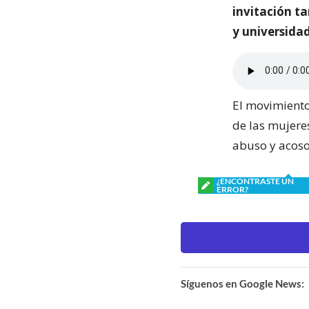
invitación t
y universida
El movimiento
de las mujere
abuso y acoso 
¿ENCONTRASTE UN
ERROR?
Síguenos en Google News: