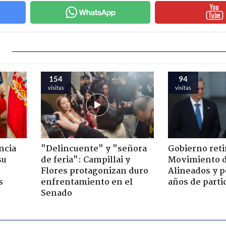
154
94
visitas
visitas
ncia
"Delincuente" y "señora
Gobierno retir
su
de feria": Campillai y
Movimiento d
Flores protagonizan duro
Alineados y p
s
enfrentamiento en el
años de parti
Senado