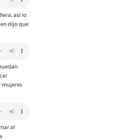
era, así lo
ien dijo que
 puedan
acar
y mujeres
mar al
la