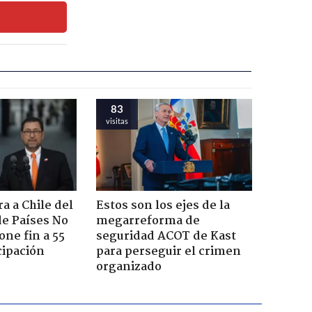
83
visitas
a a Chile del
Estos son los ejes de la
e Países No
megarreforma de
one fin a 55
seguridad ACOT de Kast
cipación
para perseguir el crimen
organizado