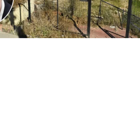
2
Edición BBCL
VER RESUMEN
l
ministro Iván Poduje realizó su primera cuenta públ
io de Vivienda y Urbanismo
, instancia donde
se volvió a
ón de Viña del Mar tras el megaincendio de 2024
.
o, y sin dar nombres, el jefe del Minvu calificó como “cha
ionadas por la reconstrucción. Todo, a días del inicio d
cializados en las viviendas de la constructora San Sebast