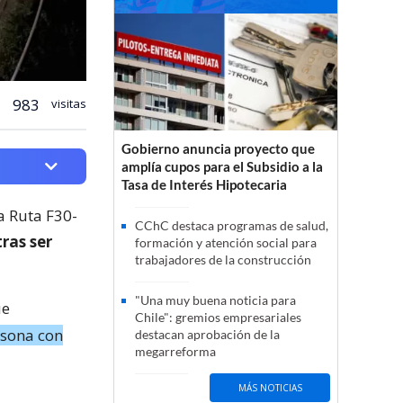
983
visitas
Gobierno anuncia proyecto que
amplía cupos para el Subsidio a la
Tasa de Interés Hipotecaria
a Ruta F30-
CChC destaca programas de salud,
tras ser
formación y atención social para
trabajadores de la construcción
"Una muy buena noticia para
ue
Chile": gremios empresariales
rsona con
destacan aprobación de la
megarreforma
MÁS NOTICIAS