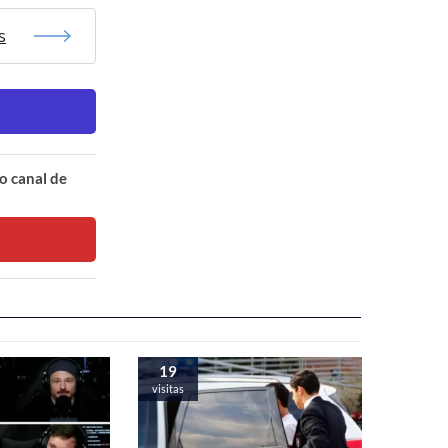
s
o canal de
19
visitas