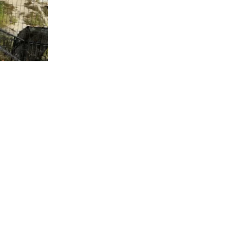
2.385
visitas
ica a cargo
 referir a la
ntas” a las
e los
ián en el