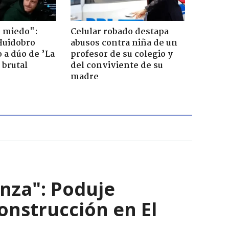
o miedo":
Celular robado destapa
Huidobro
abusos contra niña de un
 a dúo de ’La
profesor de su colegio y
 brutal
del conviviente de su
madre
nza": Poduje
nstrucción en El