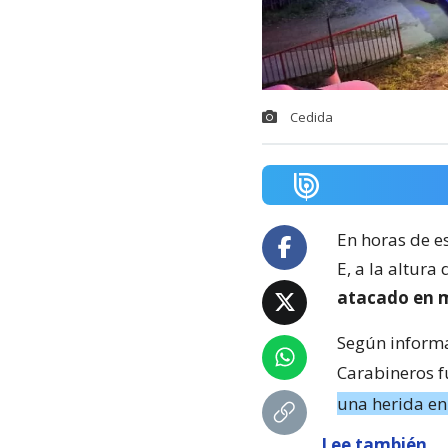
Cedida
En horas de e
E, a la altura
atacado en m
Según informa
Carabineros f
una herida en 
Lee también...