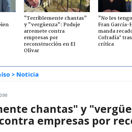
"Terriblemente chantas"
"No les teng
bien
y "vergüenza": Poduje
Fran García-
arremete contra
manda recado
empresas por
Cofradía’ tras
reconstrucción en El
crítica
Olivar
aíso
> Noticia
0:00
mente chantas" y "vergüe
contra empresas por reco