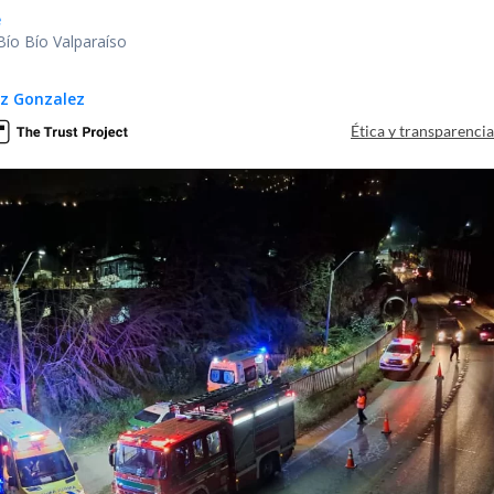
e
Bío Bío Valparaíso
z Gonzalez
Ética y transparenci