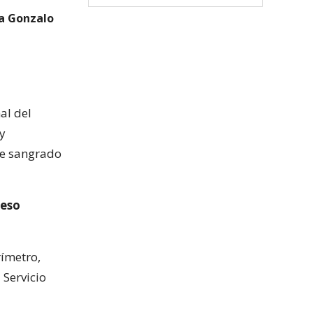
 a Gonzalo
al del
y
te sangrado
ceso
rímetro,
 Servicio