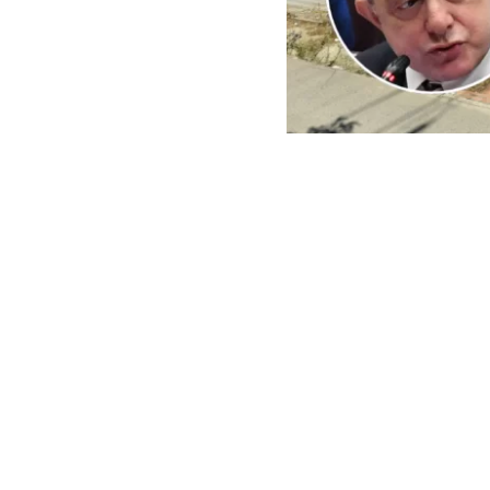
ARCHIVO | Agencia UNO | 
Este viernes e
del Minister
reconstrucci
En ese context
empresas cuest
peritajes espe