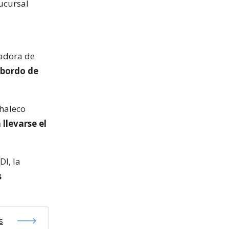
sucursal
gadora de
abordo de
chaleco
 llevarse el
DI, la
s
s