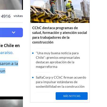
4916
visitas
CChC destaca programas de
salud, formación y atención social
para trabajadores de la
construcción
e Chile en
paraíso
.
"Una muy buena noticia para
Chile": gremios empresariales
destacan aprobación de la
saron a la
megarreforma
-un
SalfaCorp y CChC firman acuerdo
para impulsar estándares de
sostenibilidad en la construcción
MÁS NOTICIAS