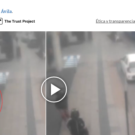
 Ávila
.
Ética y transparenci