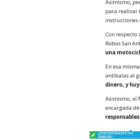
Asimismo, pers
para realizar 
instrucciones 
Con respecto a
Robos San Ant
una motocicl
En esa misma l
antibalas al g
dinero, y hu
Asimismo, el M
encargada de r
responsables 
¿ENCONTRASTE UN
ERROR?