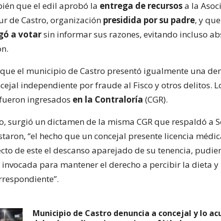
ién que el edil aprobó la
entrega de recursos
a la Asoc
r de Castro, organización
presidida por su padre
, y que
gó a votar
sin informar sus razones, evitando incluso ab
ón.
que el municipio de Castro presentó igualmente una de
cejal independiente por fraude al Fisco y otros delitos. L
 fueron ingresados
en la Contraloría
(CGR).
llo, surgió un dictamen de la misma CGR que respaldó a S
taron, “el hecho que un concejal presente licencia médic
ecto de este el descanso aparejado de su tenencia, pudi
 invocada para mantener el derecho a percibir la dieta y 
rrespondiente”.
Municipio de Castro denuncia a concejal y lo acu