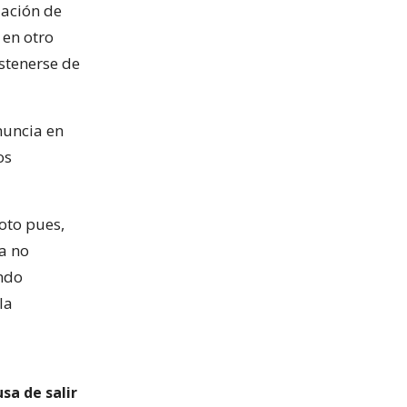
iación de
 en otro
stenerse de
nuncia en
os
oto pues,
a no
endo
la
sa de salir