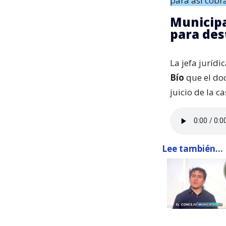
para así cobr
Municipa
para des
La jefa jurídi
Bío
que el doc
juicio de la c
Lee también...