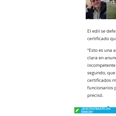
El edil se de
certificado qu
“Esto es una 
clara en anun
incompetente p
segundo, que l
certificados m
funcionarios 
precisó.
¿ENCONTRASTE UN
ERROR?