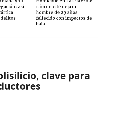
Armada y 10
Homicidio en La Cisterna:
gación: así
riña en cité deja un
tártica
hombre de 29 años
delitos
fallecido con impactos de
bala
isilicio, clave para
nductores