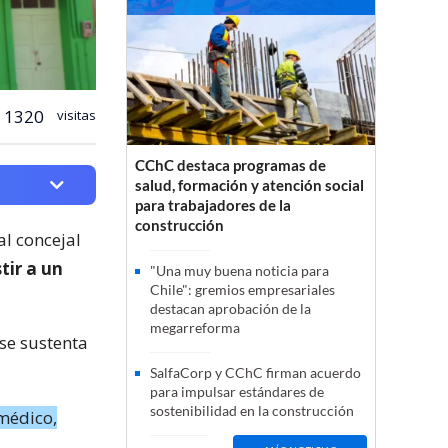
1320
visitas
CChC destaca programas de
salud, formación y atención social
para trabajadores de la
construcción
l concejal
stir a un
"Una muy buena noticia para
Chile": gremios empresariales
destacan aprobación de la
megarreforma
 se sustenta
SalfaCorp y CChC firman acuerdo
para impulsar estándares de
sostenibilidad en la construcción
 médico,