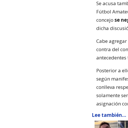
Se acusa tamb
Fútbol Amateu
concejo
se ne
dicha discusi
Cabe agregar 
contra del con
antecedentes
Posterior a e
según manifes
conlleva resp
solamente ser
asignación co
Lee también...