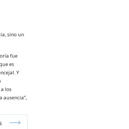
ia, sino un
oría fue
 que es
ncejal. Y
o
 a los
a ausencia”,
s