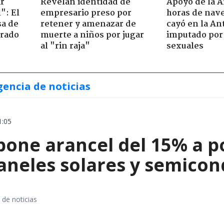
ir
Revelan identidad de
Apoyo de la 
": El
empresario preso por
horas de nave
sa de
retener y amenazar de
cayó en la An
trado
muerte a niños por jugar
imputado por 
al "rin raja"
sexuales
gencia de noticias
1:05
ne arancel del 15% a pol
paneles solares y semico
 de noticias