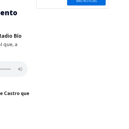
MÁS NOTICIAS
iento
Radio Bío
l que, a
de Castro que