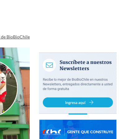
a de BioBioChile