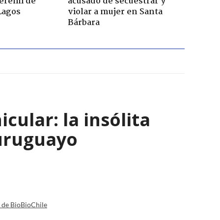
seremi de
acusado de secuestrar y
Lagos
violar a mujer en Santa
Bárbara
ular: la insólita
 uruguayo
a de BioBioChile