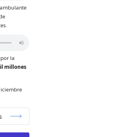
o ambulante
 de
es.
por la
l millones
diciembre
s