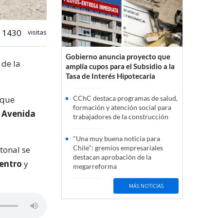
1430
visitas
Gobierno anuncia proyecto que
 de la
amplía cupos para el Subsidio a la
Tasa de Interés Hipotecaria
 que
CChC destaca programas de salud,
formación y atención social para
a Avenida
trabajadores de la construcción
"Una muy buena noticia para
Chile": gremios empresariales
tonal se
destacan aprobación de la
centro
y
megarreforma
MÁS NOTICIAS