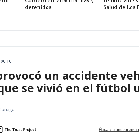
y un
Cordero en Vitacura: hay 5
renuncia de 
detenidos
Salud de Los 
 00:10
rovocó un accidente vehic
que se vivió en el fútbol
Contigo
Ética y transparenci