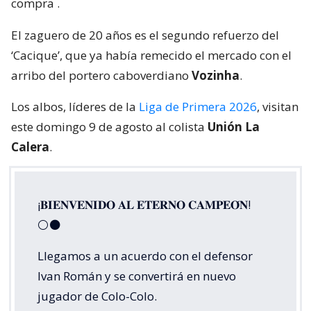
compra
.
El zaguero de 20 años es el segundo refuerzo del
‘Cacique’, que ya había remecido el mercado con el
arribo del portero caboverdiano
Vozinha
.
Los albos, líderes de la
Liga de Primera 2026
, visitan
este domingo 9 de agosto al colista
Unión La
Calera
.
¡𝐁𝐈𝐄𝐍𝐕𝐄𝐍𝐈𝐃𝐎 𝐀𝐋 𝐄𝐓𝐄𝐑𝐍𝐎 𝐂𝐀𝐌𝐏𝐄𝐎́𝐍!
⚪⚫
Llegamos a un acuerdo con el defensor
Ivan Román y se convertirá en nuevo
jugador de Colo-Colo.