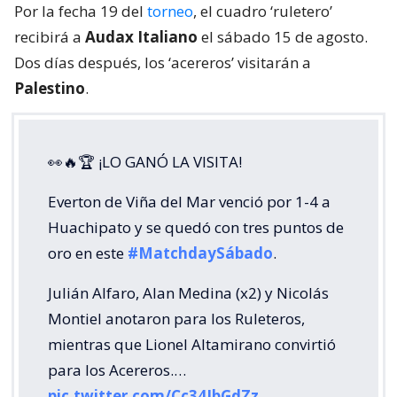
Por la fecha 19 del
torneo
, el cuadro ‘ruletero’
recibirá a
Audax Italiano
el sábado 15 de agosto.
Dos días después, los ‘acereros’ visitarán a
Palestino
.
👀🔥🏆 ¡LO GANÓ LA VISITA!
Everton de Viña del Mar venció por 1-4 a
Huachipato y se quedó con tres puntos de
oro en este
#MatchdaySábado
.
Julián Alfaro, Alan Medina (x2) y Nicolás
Montiel anotaron para los Ruleteros,
mientras que Lionel Altamirano convirtió
para los Acereros.…
pic.twitter.com/Cc34JbGdZz