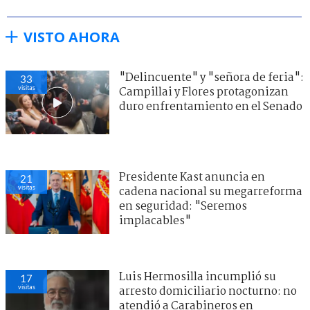
VISTO AHORA
"Delincuente" y "señora de feria":
33
visitas
Campillai y Flores protagonizan
duro enfrentamiento en el Senado
Presidente Kast anuncia en
21
visitas
cadena nacional su megarreforma
en seguridad: "Seremos
implacables"
Luis Hermosilla incumplió su
17
visitas
arresto domiciliario nocturno: no
atendió a Carabineros en