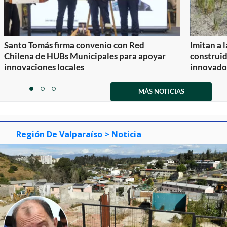
Santo Tomás firma convenio con Red
Imitan a 
Chilena de HUBs Municipales para apoyar
construi
innovaciones locales
innovador
Item
1
MÁS NOTICIAS
item
item
item
of
0
1
2
3
Región De Valparaíso
> Noticia