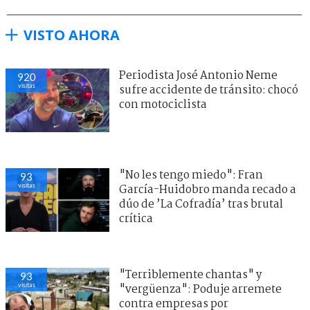
VISTO AHORA
Periodista José Antonio Neme
920
visitas
sufre accidente de tránsito: chocó
con motociclista
"No les tengo miedo": Fran
93
visitas
García-Huidobro manda recado a
dúo de ’La Cofradía’ tras brutal
crítica
"Terriblemente chantas" y
93
visitas
"vergüenza": Poduje arremete
contra empresas por