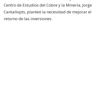
Centro de Estudios del Cobre y la Minería, Jorge
Cantallopts, planteó la necesidad de mejorar el
retorno de las inversiones.
Lee también...
Tres mil trabajadores y 4
empresas: La afectación por
suspensión de proyecto de
Codelco en El Teniente
“Estamos a la espera de que se nos confirme esta
reunión, porque para nosotros lo más importante es
darle certeza a los trabajadores”, dijo Marchant a La
Radio.
Codelco continúa evaluando la sismicidad