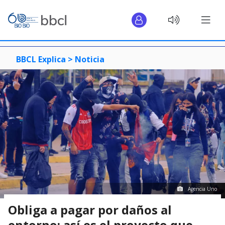
BBCL Explica >
Noticia
Agencia Uno
Obliga a pagar por daños al
entorno: así es el proyecto que