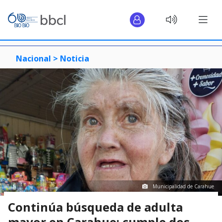
Nacional >
Noticia
Municipalidad de Carahue
Continúa búsqueda de adulta
mayor en Carahue: cumple dos