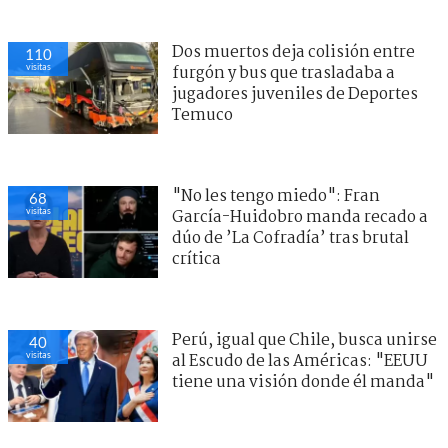
Dos muertos deja colisión entre
110
visitas
furgón y bus que trasladaba a
jugadores juveniles de Deportes
Temuco
"No les tengo miedo": Fran
68
visitas
García-Huidobro manda recado a
dúo de ’La Cofradía’ tras brutal
crítica
Perú, igual que Chile, busca unirse
40
visitas
al Escudo de las Américas: "EEUU
tiene una visión donde él manda"