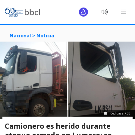
Nacional >
Noticia
Cedidas a RBB
Camionero es herido durante
ataque armado en Lumaco: se