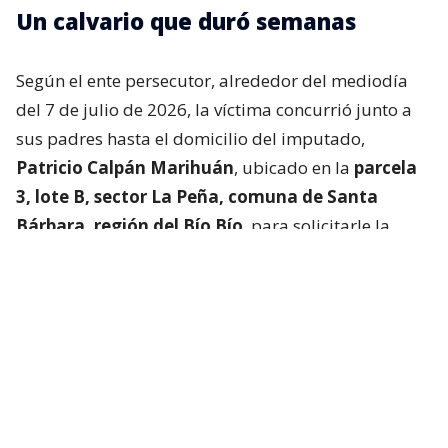
Un calvario que duró semanas
Según el ente persecutor, alrededor del mediodía
del 7 de julio de 2026, la víctima concurrió junto a
sus padres hasta el domicilio del imputado,
Patricio Calpán Marihuán
, ubicado en la
parcela
3, lote B, sector La Peña, comuna de Santa
Bárbara, región del Bío Bío
, para solicitarle la
devolución de una motosierra que le habían
prestado.
El imputado aceptó entregar la especie,
bajo la
condición de que la víctima se quedara a
conversar a solas con él.
Lo que fue aceptado por
la joven.