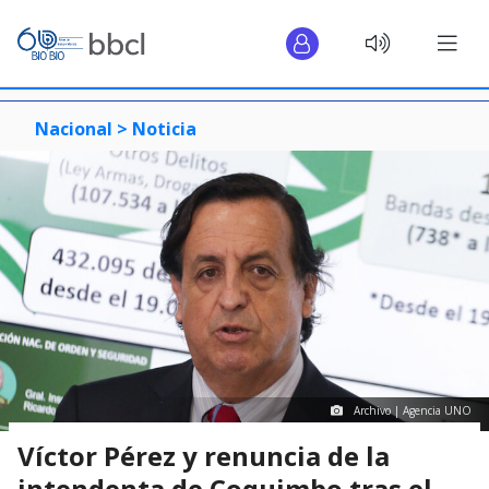
Nacional >
Noticia
Archivo | Agencia UNO
Víctor Pérez y renuncia de la
intendenta de Coquimbo tras el