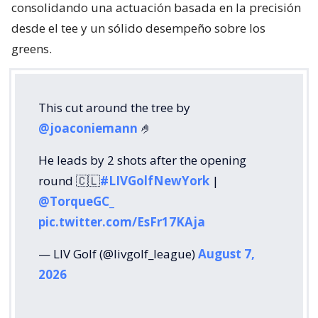
consolidando una actuación basada en la precisión
desde el tee y un sólido desempeño sobre los
greens.
This cut around the tree by
@joaconiemann
🤌
He leads by 2 shots after the opening
round 🇨🇱
#LIVGolfNewYork
|
@TorqueGC_
pic.twitter.com/EsFr17KAja
— LIV Golf (@livgolf_league)
August 7,
2026