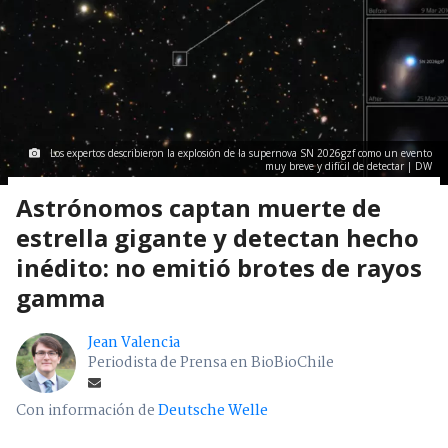
Los expertos describieron la explosión de la supernova SN 2026gzf como un evento
muy breve y difícil de detectar | DW
Astrónomos captan muerte de
estrella gigante y detectan hecho
inédito: no emitió brotes de rayos
gamma
Jean Valencia
Periodista de Prensa en BioBioChile
Con información de
Deutsche Welle