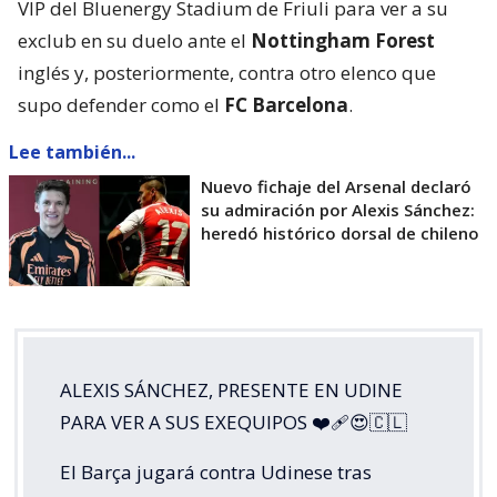
VIP del Bluenergy Stadium de Friuli para ver a su
exclub en su duelo ante el
Nottingham Forest
inglés y, posteriormente, contra otro elenco que
supo defender como el
FC Barcelona
.
Lee también...
Nuevo fichaje del Arsenal declaró
su admiración por Alexis Sánchez:
heredó histórico dorsal de chileno
ALEXIS SÁNCHEZ, PRESENTE EN UDINE
PARA VER A SUS EXEQUIPOS ❤️‍🩹😍🇨🇱
El Barça jugará contra Udinese tras