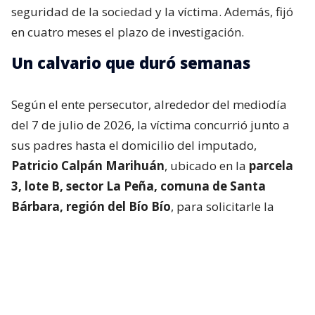
seguridad de la sociedad y la víctima. Además, fijó
en cuatro meses el plazo de investigación.
Un calvario que duró semanas
Según el ente persecutor, alrededor del mediodía
del 7 de julio de 2026, la víctima concurrió junto a
sus padres hasta el domicilio del imputado,
Patricio Calpán Marihuán
, ubicado en la
parcela
3, lote B, sector La Peña, comuna de Santa
Bárbara, región del Bío Bío
, para solicitarle la
devolución de una motosierra que le habían
prestado.
El imputado aceptó entregar la especie,
bajo la
condición de que la víctima se quedara a