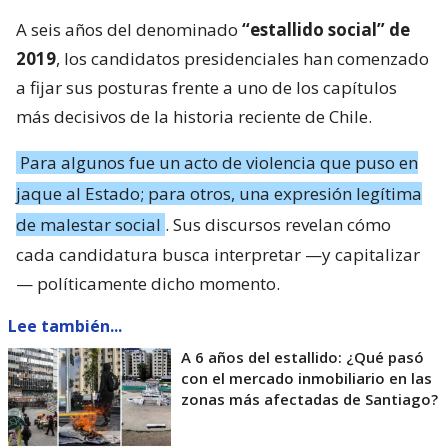
A seis años del denominado
“estallido social” de
2019
, los candidatos presidenciales han comenzado
a fijar sus posturas frente a uno de los capítulos
más decisivos de la historia reciente de Chile.
Para algunos fue un acto de violencia que puso en
jaque al Estado; para otros, una expresión legítima
de malestar social
. Sus discursos revelan cómo
cada candidatura busca interpretar —y capitalizar
— políticamente dicho momento.
Lee también...
A 6 años del estallido: ¿Qué pasó
con el mercado inmobiliario en las
zonas más afectadas de Santiago?