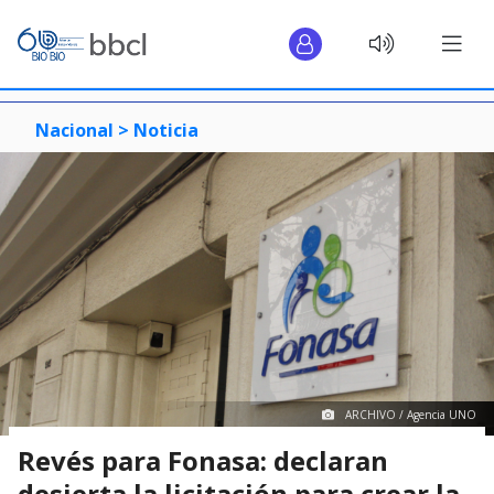
Nacional >
Noticia
ARCHIVO / Agencia UNO
Revés para Fonasa: declaran
desierta la licitación para crear la