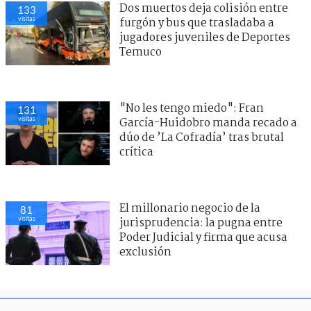
Dos muertos deja colisión entre
133
visitas
furgón y bus que trasladaba a
jugadores juveniles de Deportes
Temuco
"No les tengo miedo": Fran
131
visitas
García-Huidobro manda recado a
dúo de ’La Cofradía’ tras brutal
crítica
El millonario negocio de la
81
visitas
jurisprudencia: la pugna entre
Poder Judicial y firma que acusa
exclusión