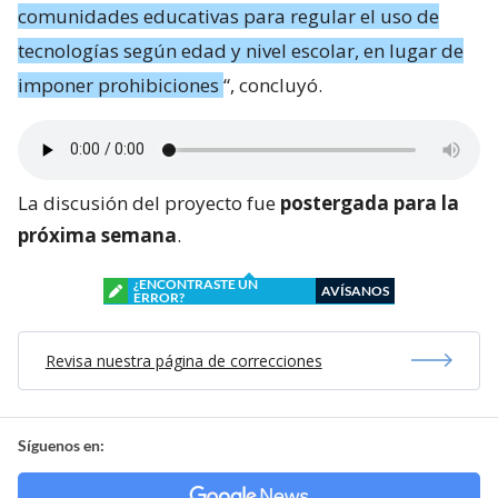
comunidades educativas para regular el uso de
tecnologías según edad y nivel escolar, en lugar de
imponer prohibiciones
“, concluyó.
La discusión del proyecto fue
postergada para la
próxima semana
.
¿ENCONTRASTE UN
AVÍSANOS
ERROR?
Revisa nuestra página de correcciones
Síguenos en: