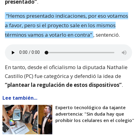
presentado”
.
“Hemos presentado indicaciones, por eso votamos
a favor, pero si el proyecto sale en los mismos
términos vamos a votarlo en contra”
, sentenció.
En tanto, desde el oficialismo la diputada Nathalie
Castillo (PC) fue categórica y defendió la idea de
“plantear la regulación de estos dispositivos”
.
Lee también...
Experto tecnológico da tajante
advertencia: "Sin duda hay que
prohibir los celulares en el colegio"