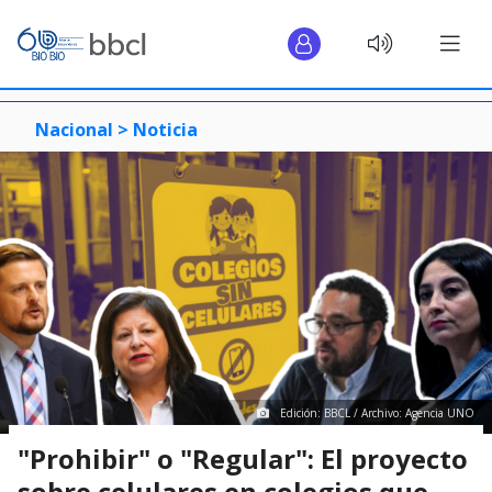
Nacional >
Noticia
Edición: BBCL / Archivo: Agencia UNO
"Prohibir" o "Regular": El proyecto
sobre celulares en colegios que